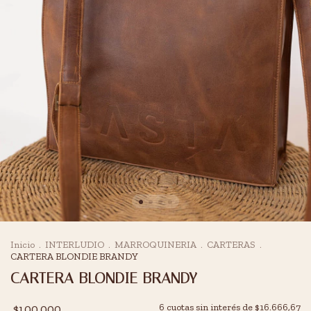
Inicio
.
INTERLUDIO
.
MARROQUINERIA
.
CARTERAS
.
CARTERA BLONDIE BRANDY
CARTERA BLONDIE BRANDY
$100.000
6
cuotas sin interés de
$16.666,67