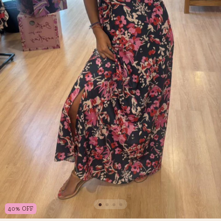
40
%
OFF