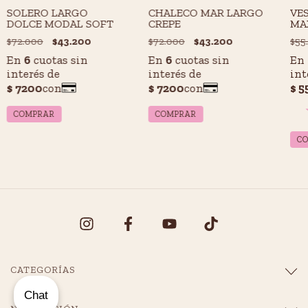
SOLERO LARGO
VE
CHALECO MAR LARGO
DOLCE MODAL SOFT
MA
CREPE
$72.000
$43.200
$55
$72.000
$43.200
COMPRAR
COMPRAR
CATEGORÍAS
Chat