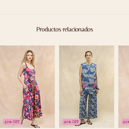
Productos relacionados
40
%
OFF
40
40
%
OFF