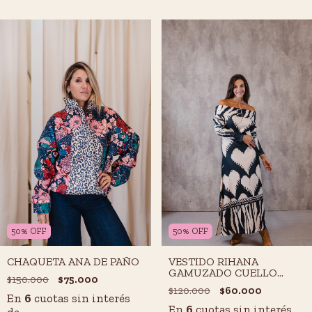
50
%
OFF
50
%
OFF
CHAQUETA ANA DE PAÑO
VESTIDO RIHANA
GAMUZADO CUELLO
$150.000
$75.000
BOTE
$120.000
$60.000