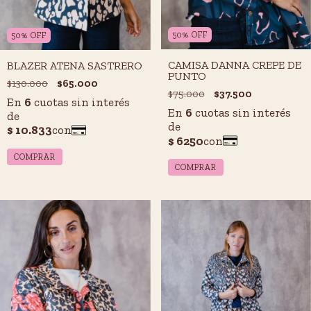
50
%
OFF
50
%
OFF
CAMISA DANNA CREPE DE
BLAZER ATENA SASTRERO
PUNTO
$130.000
$65.000
$75.000
$37.500
COMPRAR
COMPRAR