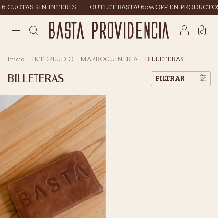
 6 CUOTAS SIN INTERÉS
OUTLET BASTA! 60% OFF EN PRODUCTOS
0
Inicio
.
INTERLUDIO
.
MARROQUINERIA
.
BILLETERAS
BILLETERAS
FILTRAR